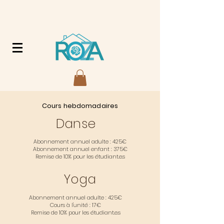
Les tarifs
Cours hebdomadaires
Danse
Abonnement annuel adulte : 425€
Abonnement annuel enfant : 375€
Remise de 10% pour les étudiant.e.s
Yoga
Abonnement annuel adulte : 425€
Cours à l'unité : 17€
Remise de 10% pour les étudiant.e.s