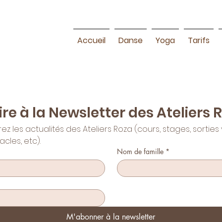
Accueil
Danse
Yoga
Tarifs
rire à la Newsletter des Ateliers 
z les actualités des Ateliers Roza (cours, stages, sorties
acles, etc).
Nom de famille
*
M'abonner à la newsletter