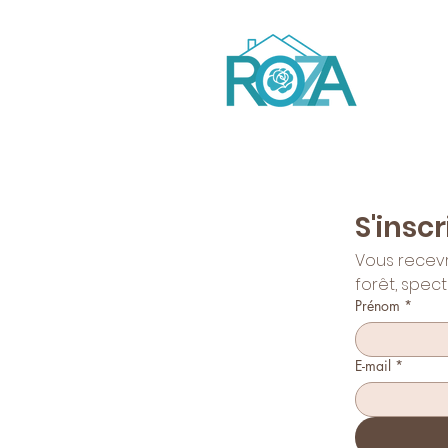
S'insc
Vous recevre
forêt, spect
Prénom
*
E-mail
*